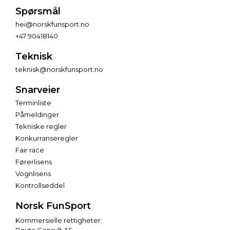
Spørsmål
hei@norskfunsport.no
+47 90418140
Teknisk
teknisk@norskfunsport.no
Snarveier
Terminliste
Påmeldinger
Tekniske regler
Konkurranseregler
Fair race
Førerlisens
Vognlisens
Kontrollseddel
Norsk FunSport
Kommersielle rettigheter: