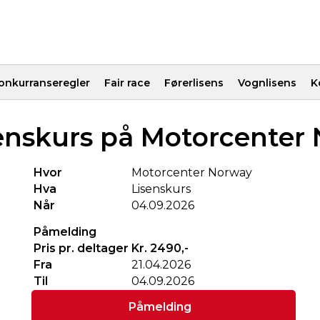
onkurranseregler
Fair race
Førerlisens
Vognlisens
K
enskurs på Motorcenter
Hvor
Motorcenter Norway
Hva
Lisenskurs
Når
04.09.2026
Påmelding
Pris pr. deltager
Kr. 2490,-
Fra
21.04.2026
Til
04.09.2026
Påmelding