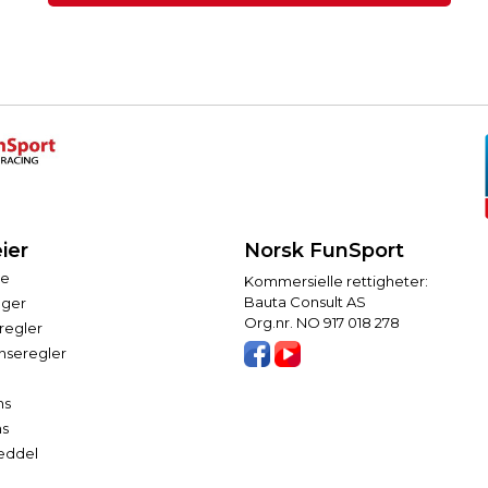
ier
Norsk FunSport
te
Kommersielle rettigheter:
Bauta Consult AS
nger
Org.nr. NO 917 018 278
regler
nseregler
ns
ns
seddel