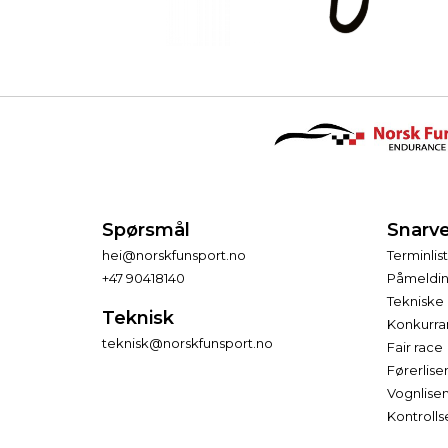
Spørsmål
Snarve
hei@norskfunsport.no
Terminlis
+47 90418140
Påmeldi
Tekniske 
Teknisk
Konkurra
teknisk@norskfunsport.no
Fair race
Førerlise
Vognlise
Kontroll